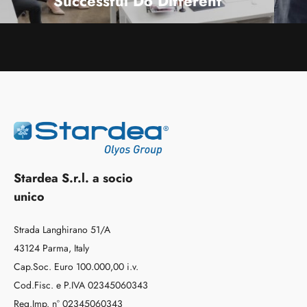
Successful Do Different
OPEN LESSON
Stardea S.r.l. a socio
unico
Strada Langhirano 51/A
43124 Parma, Italy
Cap.Soc. Euro 100.000,00 i.v.
Cod.Fisc. e P.IVA 02345060343
Reg.Imp. n° 02345060343