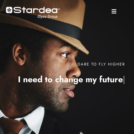
DARE TO FLY HIGHER
I need to change my
future
|