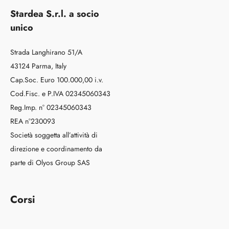
Stardea S.r.l. a socio
unico
Strada Langhirano 51/A
43124 Parma, Italy
Cap.Soc. Euro 100.000,00 i.v.
Cod.Fisc. e P.IVA 02345060343
Reg.Imp. n° 02345060343
REA n°230093
Società soggetta all’attività di
direzione e coordinamento da
parte di Olyos Group SAS
Corsi