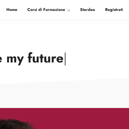
Home
Corsi di Formazione
Stardea
Registrati
ge my
future
|