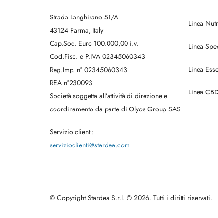
Strada Langhirano 51/A
Linea Nut
43124 Parma, Italy
Cap.Soc. Euro 100.000,00 i.v.
Linea Spec
Cod.Fisc. e P.IVA 02345060343
Linea Esse
Reg.Imp. n° 02345060343
REA n°230093
Linea CB
Società soggetta all’attività di direzione e
coordinamento da parte di Olyos Group SAS
Servizio clienti:
servizioclienti@stardea.com
© Copyright Stardea S.r.l. © 2026. Tutti i diritti riservati.