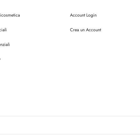
ricosmetica
Account Login
iali
Crea un Account
nziali
D