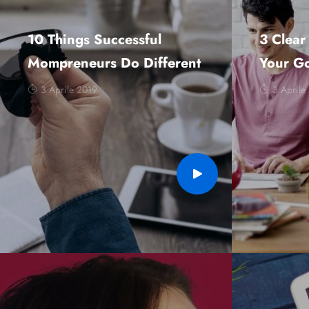
10 Things Successful
3 Clear
Mompreneurs Do Different
Your Go
3 Aprile 2019
3 Aprile