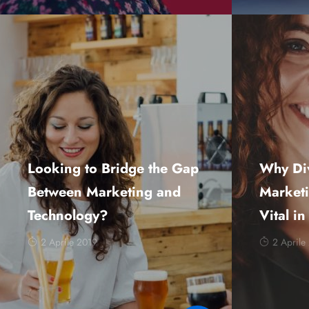
Looking to Bridge the Gap
Why Div
Between Marketing and
Marketi
Technology?
Vital i
2 Aprile 2019
2 Aprile