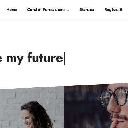
Home
Corsi di Formazione
Stardea
Registrati
ge my
future
|