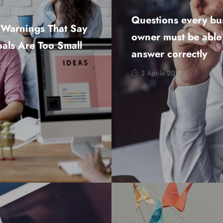
Questions every bu
 Warnings That Say
owner must be able
als Are Too Small
answer correctly
 2019
3 Aprile 2019