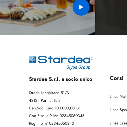
Corsi
Stardea S.r.l. a socio unico
Strada Langhirano 51/A
Linea Nut
43124 Parma, Italy
Cap.Soc. Euro 100.000,00 i.v.
Linea Spec
Cod.Fisc. e P.IVA 02345060343
Linea Esse
Reg.Imp. n° 02345060343