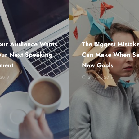
our Audience Wants
The Biggest Mistak
our Next Speaking
Can Make When Se
ment
New Goals
 2019
2 Aprile 2019