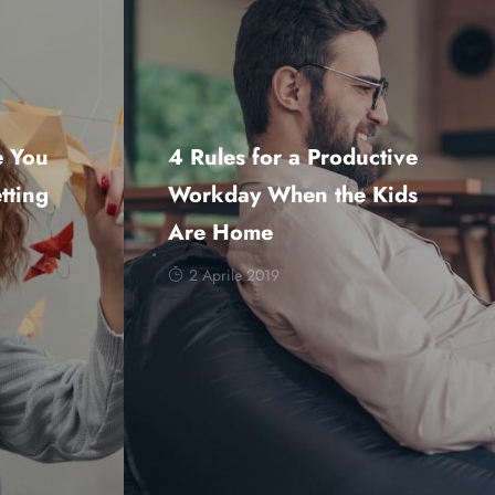
e You
4 Rules for a Productive
tting
Workday When the Kids
Are Home
2 Aprile 2019