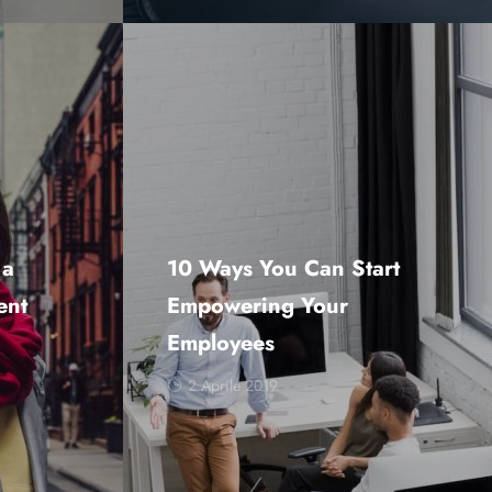
 a
10 Ways You Can Start
ent
Empowering Your
Employees
2 Aprile 2019