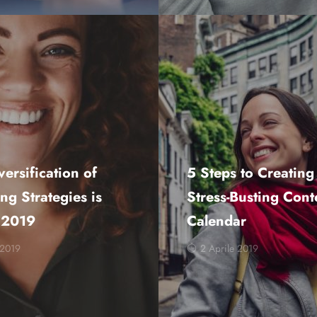
ersification of
5 Steps to Creating
ng Strategies is
Stress-Busting Cont
n 2019
Calendar
 2019
2 Aprile 2019