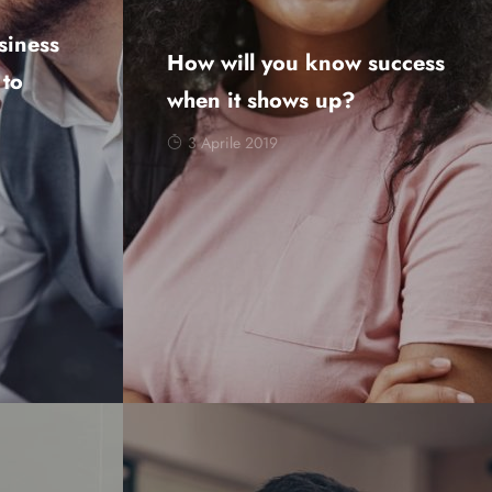
siness
How will you know success
 to
when it shows up?
3 Aprile 2019