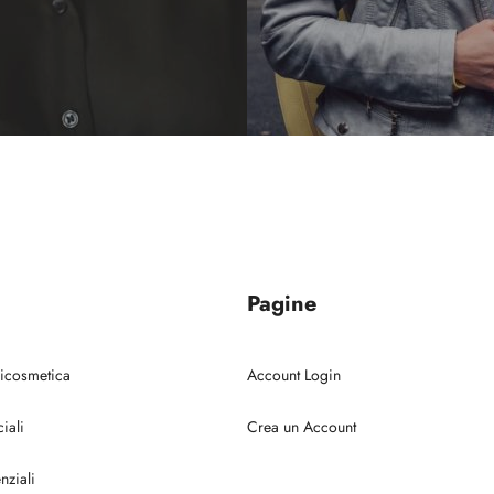
Pagine
ricosmetica
Account Login
iali
Crea un Account
nziali